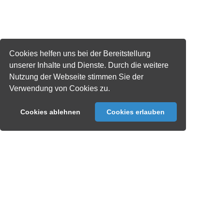
Cookies helfen uns bei der Bereitstellung
unserer Inhalte und Dienste. Durch die weitere
Nutzung der Webseite stimmen Sie der
Verwendung von Cookies zu.
Cookies ablehnen
Cookies erlauben
ERLEBE NORDRHEIN-WESTFALENS
CAMPINGPLÄTZE
Wir sind die Anlaufstelle für alle Campingfragen in
Nordrhein-Westfalen. Campingurlauber finden bei
uns ihr nächstes Reiseziel. Campinplatzbetreiber
profitieren vom Erfahrungs- und