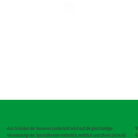
W
Aus Gründen der besseren Lesbarkeit wird auf die gleichzeitige
M
Verwendung der Sprachformen männlich, weiblich und divers (m/w/d)